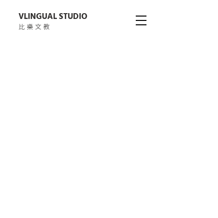
VLINGUAL STUDIO
比樂文教
WHY
VLINGUAL
?
vis-à-vis
/ˌvi.zəˈvi /